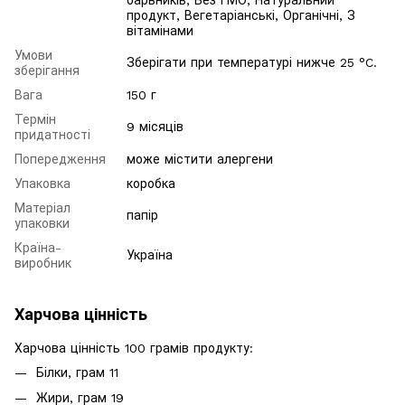
барвників, Без ГМО, Натуральний
продукт, Вегетаріанські, Органічні, З
вітамінами
Умови
Зберігати при температурі нижче 25 °C.
зберігання
Вага
150 г
Термін
9 місяців
придатності
Попередження
може містити алергени
Упаковка
коробка
Матеріал
папір
упаковки
Країна-
Україна
виробник
Харчова цінність
Харчова цінність 100 грамів продукту:
Білки, грам 11
Жири, грам 19