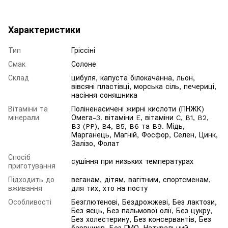
Характеристики
Тип
Гріссіні
Смак
Солоне
Склад
цибуля, капуста білокачанна, льон,
вівсяні пластівці, морська сіль, печериці,
насіння соняшника
Вітаміни та
Поліненасичені жирні кислоти (ПНЖК)
мінерали
Омега-3. вітаміни E, вітаміни C, B1, B2,
B3 (PP), B4, B5, B6 та B9. Мідь,
Марганець, Магній, Фосфор, Селен, Цинк,
Залізо, Фолат
Спосіб
сушіння при низьких температурах
приготування
Підходить до
веганам, дітям, вагітним, спортсменам,
вживання
для тих, хто на посту
Особливості
Безглютенові, Бездрожжеві, Без лактози,
Без яєць, Без пальмової олії, Без цукру,
Без холестерину, Без консервантів, Без