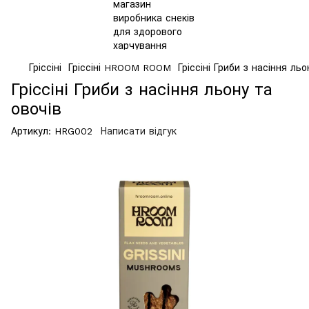
Гріссіні
Гріссіні HROOM ROOM
Гріссіні Гриби з насіння льо
Гріссіні Гриби з насіння льону та
овочів
Артикул:
HRG002
Написати відгук