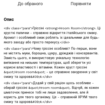
До обраного
Порівняти
Опис
<div class="para">Гріссіні <strong>Hroom Room</strong>. Ці
хрусткі палички - справжнє відкриття італійського смаку.
Аромат і особливий смак роблять їх ідеальними для будь-
якого заходу або просто перекусу.</div>
<div class="para">Чому гріссіні особливі? По-перше, вони
не містять муки, борошна, цукру, дріжджів і консервантів.
Замість цього, я використовую унікальну технологію
випікання на низьких температурах, щоб зберегти усі
корисні властивості і вітаміни. Кожен хруст гріссіні
&quot;Hroom room&quot; - це справжнє занурення у світ
смаку та здоров&#39;я.</div>
<div class="para">Додай у свій раціон щось особливе -
обирай гріссіні &quot;Hroom room&quot;. Відчуй, як кожен
шматочок принесе тобі не лише задоволення, але й
користь для твого організму. Це - справжній ХРУМ твого
смаку та здоров&#39;я.</div>