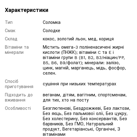
Характеристики
Тип
Соломка
Смак
Солодке
Склад
кокос, золотий льон, мед, кориця
Вітаміни та
Містить омега-3 поліненасичені жирні
мінерали
кислоти (ПНЖК); вітаміни C та E і
вітаміни групи B (B1, B2, B3/ніацин/PP,
B5, B6, B9/фолат); мінерали: залізо,
цинк, магній, марганець, мідь, фосфор,
селен.
Спосіб
сушіння при низьких температурах
приготування
Підходить до
веганам, дітям, вагітним, спортсменам,
вживання
для тих, хто на посту
Особливості
Безглютенові, Бездрожжеві, Без лактози,
Без яєць, Без пальмової олії, Без цукру,
Без холестерину, Без консервантів, Без
барвників, Без ГМО, Натуральний
продукт, Вегетаріанські, Органічні, З
вітамінами