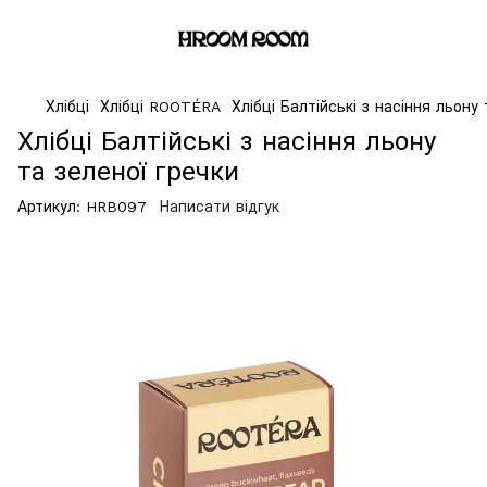
Хлібці
Хлібці ROOTÉRA
Хлібці Балтійські з насіння льону
Хлібці Балтійські з насіння льону
та зеленої гречки
Артикул:
HRB097
Написати відгук