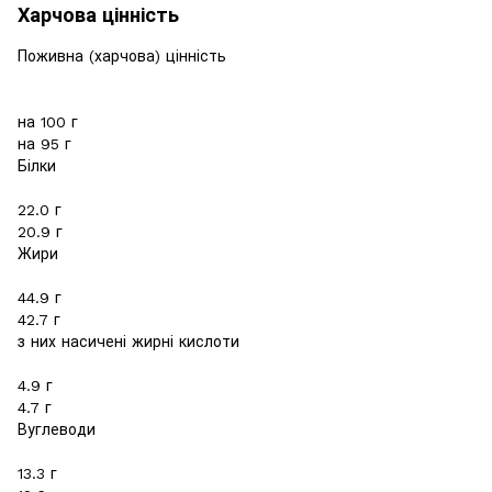
Харчова цінність
Поживна (харчова) цінність
на 100 г
на 95 г
Білки
22.0 г
20.9 г
Жири
44.9 г
42.7 г
з них насичені жирні кислоти
4.9 г
4.7 г
Вуглеводи
13.3 г