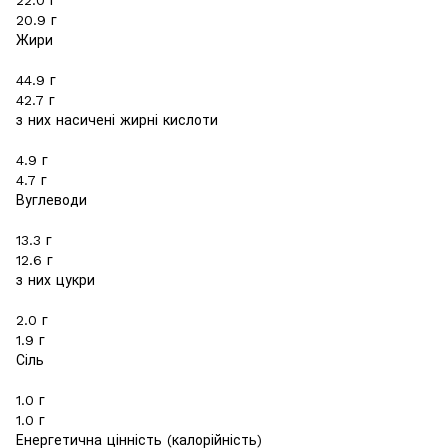
20.9 г
Жири
44.9 г
42.7 г
з них насичені жирні кислоти
4.9 г
4.7 г
Вуглеводи
13.3 г
12.6 г
з них цукри
2.0 г
1.9 г
Сіль
1.0 г
1.0 г
Енергетична цінність (калорійність)