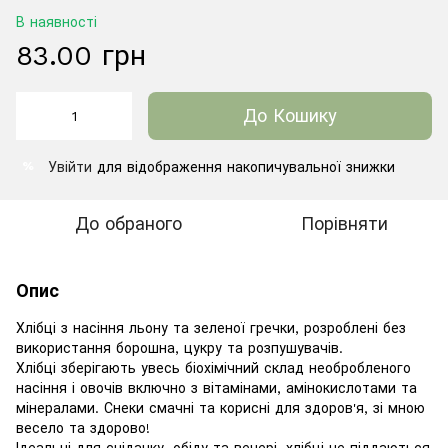
В наявності
83.00 грн
До Кошику
Увійти
для відображення накопичувальної знижки
%
До обраного
Порівняти
Опис
Хлібці з насіння льону та зеленої гречки, розроблені без
використання борошна, цукру та розпушувачів.
Хлібці зберігають увесь біохімічний склад необробленого
насіння і овочів включно з вітамінами, амінокислотами та
мінералами. Снеки смачні та корисні для здоров'я, зі мною
весело та здорово!
Ідеальні для сніданку, обіду та вечері, хлібці не піддаються