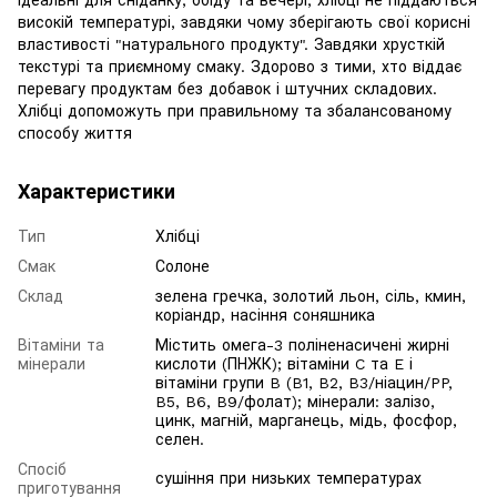
високій температурі, завдяки чому зберігають свої корисні
властивості "натурального продукту". Завдяки хрусткій
текстурі та приємному смаку. Здорово з тими, хто віддає
перевагу продуктам без добавок і штучних складових.
Хлібці допоможуть при правильному та збалансованому
способу життя
Характеристики
Тип
Хлібці
Смак
Солоне
Склад
зелена гречка, золотий льон, сіль, кмин,
коріандр, насіння соняшника
Вітаміни та
Містить омега-3 поліненасичені жирні
мінерали
кислоти (ПНЖК); вітаміни C та E і
вітаміни групи B (B1, B2, B3/ніацин/PP,
B5, B6, B9/фолат); мінерали: залізо,
цинк, магній, марганець, мідь, фосфор,
селен.
Спосіб
сушіння при низьких температурах
приготування