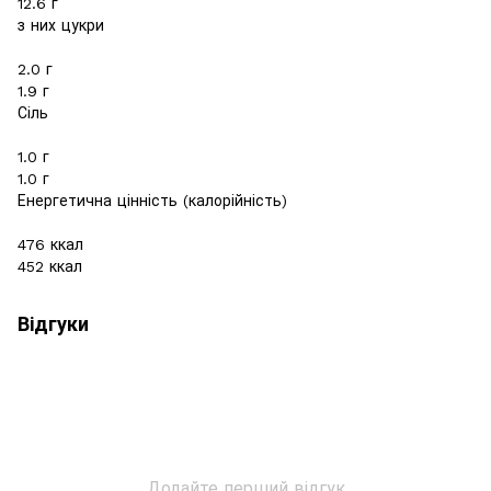
12.6 г
з них цукри
2.0 г
1.9 г
Сіль
1.0 г
1.0 г
Енергетична цінність (калорійність)
476 ккал
452 ккал
Відгуки
Додайте перший відгук