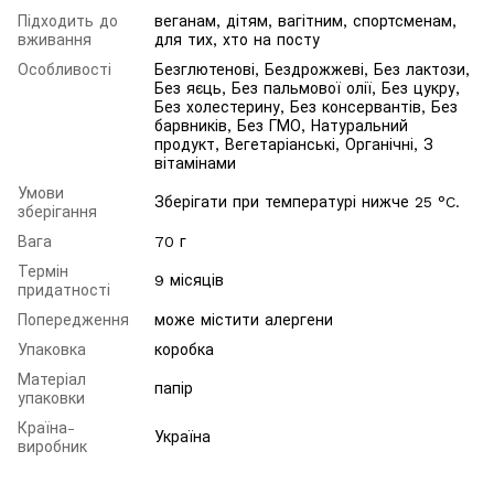
Підходить до
веганам, дітям, вагітним, спортсменам,
вживання
для тих, хто на посту
Особливості
Безглютенові, Бездрожжеві, Без лактози,
Без яєць, Без пальмової олії, Без цукру,
Без холестерину, Без консервантів, Без
барвників, Без ГМО, Натуральний
продукт, Вегетаріанські, Органічні, З
вітамінами
Умови
Зберігати при температурі нижче 25 °C.
зберігання
Вага
70 г
Термін
9 місяців
придатності
Попередження
може містити алергени
Упаковка
коробка
Матеріал
папір
упаковки
Країна-
Україна
виробник