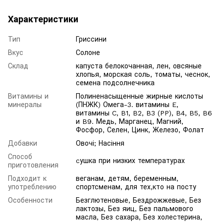
Характеристики
Тип
Гриссини
Вкус
Солоне
Склад
капуста белокочанная, лен, овсяные
хлопья, морская соль, томаты, чеснок,
семена подсолнечника
Витамины и
Полиненасыщенные жирные кислоты
минералы
(ПНЖК) Омега-3. витамины E,
витамины C, B1, B2, B3 (PP), B4, B5, B6
и B9. Медь, Марганец, Магний,
Фосфор, Селен, Цинк, Железо, Фолат
Добавки
Овочі; Насіння
Способ
cушка при низких температурах
приготовления
Подходит к
веганам, детям, беременным,
употреблению
спортсменам, для тех,кто на посту
Особенности
Безглютеновые, Бездрожжевые, Без
лактозы, Без яиц, Без пальмового
масла, Без сахара, Без холестерина,