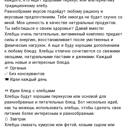
каждого, кто ищет здоровый перекус или альтернативу
традиционному хлебу.
Разнообразие вкусов подойдут любому рациону и
вкусовым предпочтениям. Тебе никогда не будет скучно со
мной. Моя ценность в качестве натуральных продуктов.
Ты заботишься о своем здоровье? Давай вместе!
Хлебцы очень питательные, витаминный комплекс придает
силы и энергию, восстанавливает после умственных и
физических нагрузок. А еще я буду хорошим дополнением
к любому блюду. Хлебцы отлично сочетаются со свежими
овощами, натуральными пастами и джемами. Каждый
день новые и интересные блюда.
🌱 Органые
✅ Без консервантов
🍽️ Идеи каждый день
🍴 Идеи блюд с хлебцами
Хлебцы будут хорошим перекусом или основой для
разнообразных и питательных блюд. Вот несколько идей,
как ты можешь использовать хлебцы, чтобы сделать свое
питание более интересным и разнообразным:
🥚 Завтрак
Хлебцы смазать хумусом или фетой, козьим сыром или