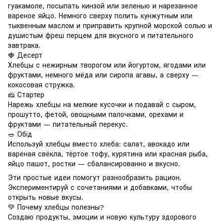
гуакамоле, посыпать кинзой или зеленью и нарезанное
вареное яйцо. Немного сверху полить кунжутным или
тыквенным маслом и приправить крупной морской солью и
душистым фреш перцем для вкусного и питательного
завтрака.
🍓 Десерт
Хлебцы с нежирным творогом или йогуртом, ягодами или
фруктами, немного мёда или сиропа агавы, а сверху —
кокосовая стружка.
🧀 Стартер
Нарежь хлебцы на мелкие кусочки и подавай с сыром,
прошутто, фетой, овощными палочками, орехами и
фруктами — питательный перекус.
🥗 Обід
Используй хлебцы вместо хлеба: салат, авокадо или
варёная свёкла, тёртое тофу, курятина или красная рыба,
яйцо пашот, ростки — сбалансированно и вкусно.
Эти простые идеи помогут разнообразить рацион.
Экспериментируй с сочетаниями и добавками, чтобы
открыть новые вкусы.
💚 Почему хлебцы полезны?
Создаю продукты, эмоции и новую культуру здорового