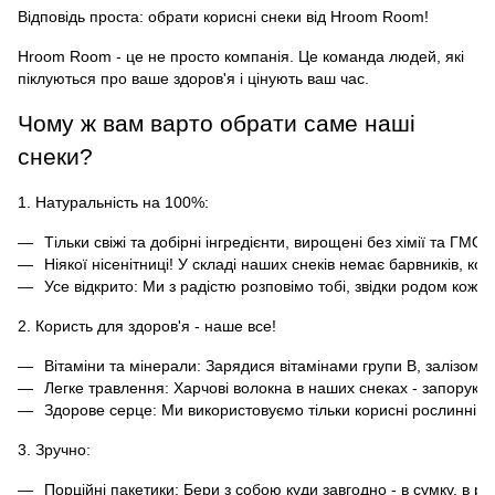
Відповідь проста: обрати корисні снеки від Hroom Room!
Hroom Room - це не просто компанія. Це команда людей, які
піклуються про ваше здоров'я і цінують ваш час.
Чому ж вам варто обрати саме наші
снеки?
1. Натуральність на 100%:
Тільки свіжі та добірні інгредієнти, вирощені без хімії та ГМО.
Ніякої нісенітниці! У складі наших снеків немає барвників, кон
Усе відкрито: Ми з радістю розповімо тобі, звідки родом кож
2. Користь для здоров'я - наше все!
Вітаміни та мінерали: Зарядися вітамінами групи B, залізом,
Легке травлення: Харчові волокна в наших снеках - запорука 
Здорове серце: Ми використовуємо тільки корисні рослинні олі
3. Зручно:
Порційні пакетики: Бери з собою куди завгодно - в сумку, в р