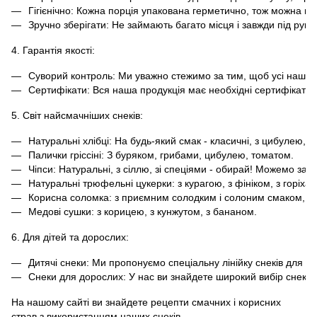
Гігієнічно: Кожна порція упакована герметично, тож можна не
Зручно зберігати: Не займають багато місця і завжди під руко
4. Гарантія якості:
Суворий контроль: Ми уважно стежимо за тим, щоб усі наші 
Сертифікати: Вся наша продукція має необхідні сертифікати 
5. Світ найсмачніших снеків:
Натуральні хлібці: На будь-який смак - класичні, з цибулею, з
Палички гріссіні: З буряком, грибами, цибулею, томатом.
Чіпси: Натуральні, з сіллю, зі спеціями - обирай! Можемо зап
Натуральні трюфельні цукерки: з курагою, з фініком, з горіхам
Корисна соломка: з приємним солодким і солоним смаком, а т
Медові сушки: з корицею, з кунжутом, з бананом.
6. Для дітей та дорослих:
Дитячі снеки: Ми пропонуємо спеціальну лінійку снеків для діте
Снеки для дорослих: У нас ви знайдете широкий вибір снеків д
На нашому сайті ви знайдете рецепти смачних і корисних
страв з використанням наших снеків.