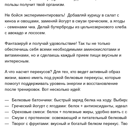
пользы получит твой организм.
Не бойся экспериментировать! ‍ Добавляй курицу в салат с
киноа и овощами, заменяй йогурт в смузи греческим, а ягоды
- семенами чиа. Делай бутерброды из цельнозернового хлеба
с авокадо и лососем.
Фантазируй и получай удовольствие! Так ты не только
обеспечишь себя всеми необходимыми аминокислотами и
витаминами, но и сделаешь каждый прием пищи вкусным и
интересным.
А что насчет перекусов? Для тех, кто ведет активный образ
жизни, важно иметь под рукой белковые перекусы, которые
помогут поддерживать уровень энергии и восстановление
после тренировок. Вот несколько идей:
Белковые батончики: быстрый заряд белка на ходу. Выбира
Греческий йогурт с ягодами: белок + антиоксиданты, идеальн
Ореховые смеси: белок + полезные жиры, удобно взять с соб
Смузи с протеином: освежающий и питательный белковый зар
Творог с фруктами: вкусный и богатый белком перекус. Тво